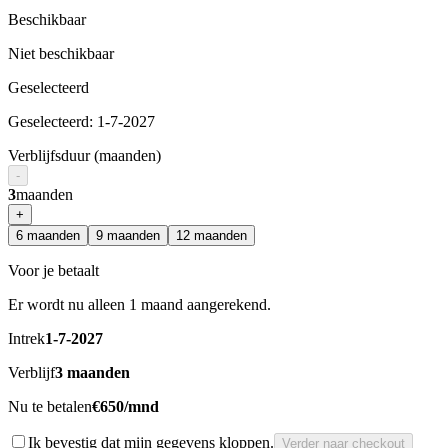
Beschikbaar
Niet beschikbaar
Geselecteerd
Geselecteerd
:
1-7-2027
Verblijfsduur (maanden)
-
3
maanden
+
6
maanden
9
maanden
12
maanden
Voor je betaalt
Er wordt nu alleen 1 maand aangerekend.
Intrek
1-7-2027
Verblijf
3
maanden
Nu te betalen
€650/mnd
Ik bevestig dat mijn gegevens kloppen.
Verder naar checkout