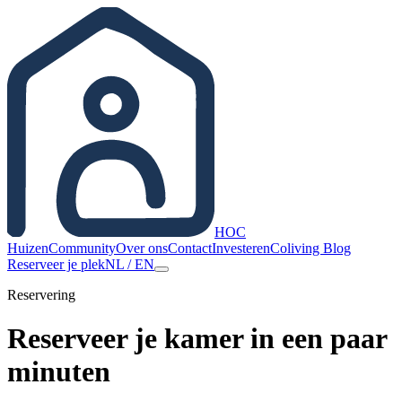
HOC
Huizen
Community
Over ons
Contact
Investeren
Coliving Blog
Reserveer je plek
NL
/
EN
Reservering
Reserveer je kamer in een paar
minuten