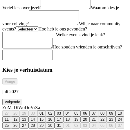
Vertel iets over jezelf
Waarom kies je
voor coliving?
Wil je naar community
events?
Hoe heb je ons gevonden?
Welke events vind je leuk?
Hoe zouden vrienden je omschrijven?
Kies je verhuisdatum
Vorige
juli 2027
Volgende
Zo
Ma
Di
Wo
Do
Vr
Za
27
28
29
30
01
02
03
04
05
06
07
08
09
10
11
12
13
14
15
16
17
18
19
20
21
22
23
24
25
26
27
28
29
30
31
01
02
03
04
05
06
07