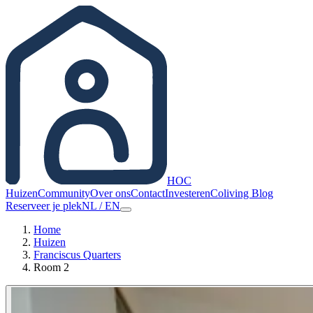
HOC
Huizen
Community
Over ons
Contact
Investeren
Coliving Blog
Reserveer je plek
NL
/
EN
Home
Huizen
Franciscus Quarters
Room 2