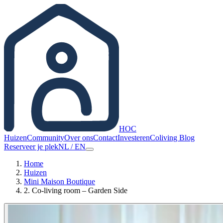
HOC
Huizen
Community
Over ons
Contact
Investeren
Coliving Blog
Reserveer je plek
NL
/
EN
Home
Huizen
Mini Maison Boutique
2. Co-living room – Garden Side