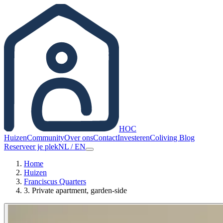
HOC
Huizen
Community
Over ons
Contact
Investeren
Coliving Blog
Reserveer je plek
NL
/
EN
Home
Huizen
Franciscus Quarters
3. Private apartment, garden-side