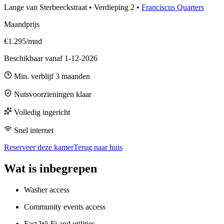
Lange van Sterbeeckstraat
•
Verdieping
2
•
Franciscus Quarters
Maandprijs
€1.295/mnd
Beschikbaar vanaf
1-12-2026
Min. verblijf
3
maanden
Nutsvoorzieningen klaar
Volledig ingericht
Snel internet
Reserveer deze kamer
Terug naar huis
Wat is inbegrepen
Washer access
Community events access
Fast Wi-Fi and utilities