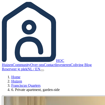
HOC
Huizen
Community
Over ons
Contact
Investeren
Coliving Blog
Reserveer je plek
NL
/
EN
Home
Huizen
Franciscus Quarters
6. Private apartment, garden-side