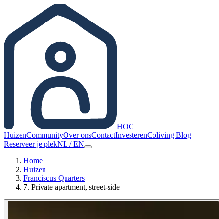
HOC
Huizen
Community
Over ons
Contact
Investeren
Coliving Blog
Reserveer je plek
NL
/
EN
Home
Huizen
Franciscus Quarters
7. Private apartment, street-side