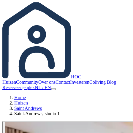
HOC
Huizen
Community
Over ons
Contact
Investeren
Coliving Blog
Reserveer je plek
NL
/
EN
Home
Huizen
Saint Andrews
Saint-Andrews, studio 1