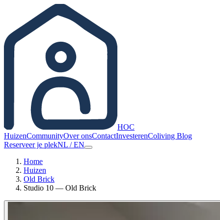
HOC
Huizen
Community
Over ons
Contact
Investeren
Coliving Blog
Reserveer je plek
NL
/
EN
Home
Huizen
Old Brick
Studio 10 — Old Brick