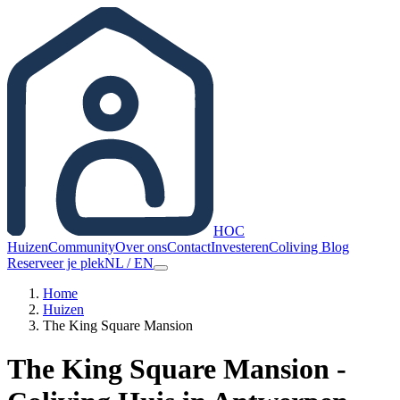
HOC
Huizen
Community
Over ons
Contact
Investeren
Coliving Blog
Reserveer je plek
NL
/
EN
Home
Huizen
The King Square Mansion
The King Square Mansion -