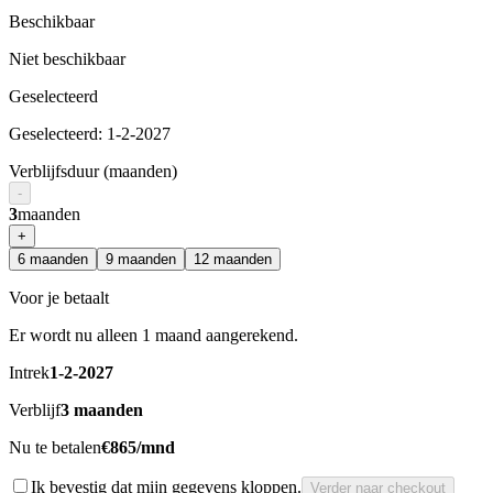
Beschikbaar
Niet beschikbaar
Geselecteerd
Geselecteerd
:
1-2-2027
Verblijfsduur (maanden)
-
3
maanden
+
6
maanden
9
maanden
12
maanden
Voor je betaalt
Er wordt nu alleen 1 maand aangerekend.
Intrek
1-2-2027
Verblijf
3
maanden
Nu te betalen
€865/mnd
Ik bevestig dat mijn gegevens kloppen.
Verder naar checkout