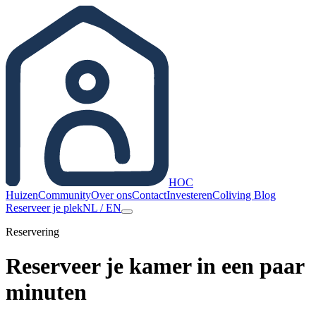
HOC
Huizen
Community
Over ons
Contact
Investeren
Coliving Blog
Reserveer je plek
NL
/
EN
Reservering
Reserveer je kamer in een paar
minuten