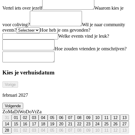
Vertel iets over jezelf
Waarom kies je
voor coliving?
Wil je naar community
events?
Hoe heb je ons gevonden?
Welke events vind je leuk?
Hoe zouden vrienden je omschrijven?
Kies je verhuisdatum
Vorige
februari 2027
Volgende
Zo
Ma
Di
Wo
Do
Vr
Za
31
01
02
03
04
05
06
07
08
09
10
11
12
13
14
15
16
17
18
19
20
21
22
23
24
25
26
27
28
01
02
03
04
05
06
07
08
09
10
11
12
13