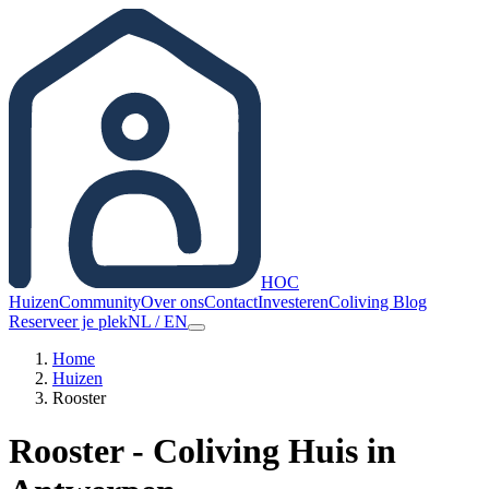
HOC
Huizen
Community
Over ons
Contact
Investeren
Coliving Blog
Reserveer je plek
NL
/
EN
Home
Huizen
Rooster
Rooster - Coliving Huis in