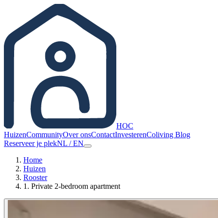
HOC
Huizen
Community
Over ons
Contact
Investeren
Coliving Blog
Reserveer je plek
NL
/
EN
Home
Huizen
Rooster
1. Private 2-bedroom apartment