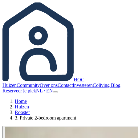
HOC
Huizen
Community
Over ons
Contact
Investeren
Coliving Blog
Reserveer je plek
NL
/
EN
Home
Huizen
Rooster
3. Private 2-bedroom apartment