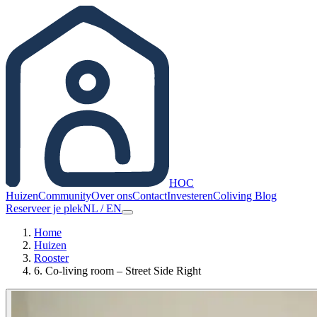
HOC
Huizen
Community
Over ons
Contact
Investeren
Coliving Blog
Reserveer je plek
NL
/
EN
Home
Huizen
Rooster
6. Co-living room – Street Side Right