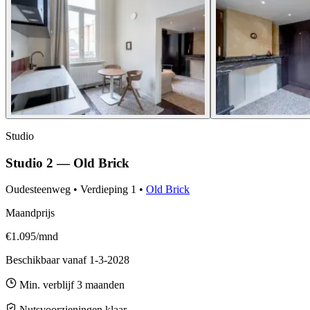
Studio
Studio 2 — Old Brick
Oudesteenweg
•
Verdieping
1
•
Old Brick
Maandprijs
€1.095/mnd
Beschikbaar vanaf
1-3-2028
Min. verblijf
3
maanden
Nutsvoorzieningen klaar