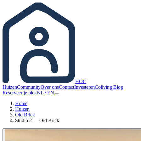
HOC
Huizen
Community
Over ons
Contact
Investeren
Coliving Blog
Reserveer je plek
NL
/
EN
Home
Huizen
Old Brick
Studio 2 — Old Brick