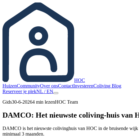
HOC
Huizen
Community
Over ons
Contact
Investeren
Coliving Blog
Reserveer je plek
NL
/
EN
Gids
30-6-2026
4
min lezen
HOC Team
DAMCO: Het nieuwste coliving-huis van H
DAMCO is het nieuwste colivinghuis van HOC in de bruisende wijk 2
minimaal 3 maanden.