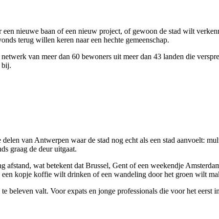
een nieuwe baan of een nieuw project, of gewoon de stad wilt verkennen
vonds terug willen keren naar een hechte gemeenschap.
netwerk van meer dan 60 bewoners uit meer dan 43 landen die verspre
bij.
 delen van Antwerpen waar de stad nog echt als een stad aanvoelt: multi
nds graag de deur uitgaat.
ng afstand, wat betekent dat Brussel, Gent of een weekendje Amsterdam
ig een kopje koffie wilt drinken of een wandeling door het groen wilt mak
es te beleven valt. Voor expats en jonge professionals die voor het eerst